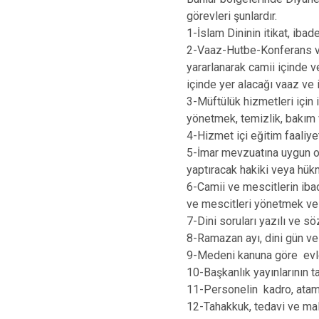
görevleri şunlardır.
1-İslam Dininin itikat, ibade
2-Vaaz-Hutbe-Konferans ve 
yararlanarak camii içinde 
içinde yer alacağı vaaz ve 
3-Müftülük hizmetleri için 
yönetmek, temizlik, bakım
4-Hizmet içi eğitim faaliyetl
5-İmar mevzuatına uygun ol
yaptıracak hakiki veya hük
6-Camii ve mescitlerin iba
ve mescitleri yönetmek ve
7-Dini soruları yazılı ve s
8-Ramazan ayı, dini gün ve 
9-Medeni kanuna göre evl
10-Başkanlık yayınlarının tan
11-Personelin kadro, atama-
12-Tahakkuk, tedavi ve mali 