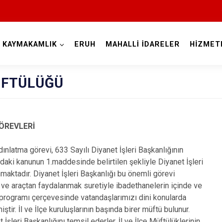
KAYMAKAMLIK
ERUH
MAHALLİ İDARELER
HİZMET
Siirt
ÜFTÜLÜĞÜ
ÖREVLERİ
nlatma görevi, 633 Sayılı Diyanet İşleri Başkanlığının
daki kanunun 1.maddesinde belirtilen şekliyle Diyanet İşleri
Tillo
maktadır. Diyanet İşleri Başkanlığı bu önemli görevi
Baykan
n ve araçtan faydalanmak suretiyle ibadethanelerin içinde ve
 programı çerçevesinde vatandaşlarımızı dini konularda
Eruh
tir. İl ve İlçe kuruluşlarının başında birer müftü bulunur.
Kurtalan
İşleri Başkanlığını temsil ederler. İl ve İlçe Müftülüklerinin