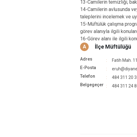
13-Camilerin temizliği, bak
14-Camilerin avlusunda vey
taleplerini incelemek ve u
15-Müftülük çalışma progra
görev alanıyla ilgili konul
16-Görev alanı ile ilgili k
İlçe Müftülüğü
A
Adres
Fatih Mah. 11
E-Posta
eruh@diyanet
Telefon
484 311 20 
Belgegeçer
484 311 24 