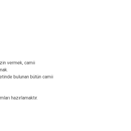
izin vermek, camii
mak.
yetinde bulunan bütün camii
ları hazırlamaktır.