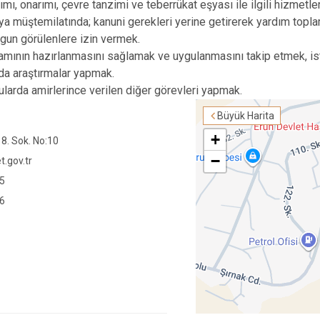
ımı, onarımı, çevre tanzimi ve teberrükat eşyası ile ilgili hizmetle
a müştemilatında; kanuni gerekleri yerine getirerek yardım topla
ygun görülenlere izin vermek.
mının hazırlanmasını sağlamak ve uygulanmasını takip etmek, istat
arda araştırmalar yapmak.
onularda amirlerince verilen diğer görevleri yapmak.
Büyük Harita
+
8. Sok. No:10
−
.gov.tr
35
86