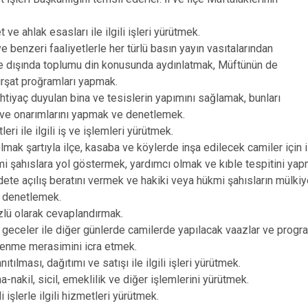
Pervari
t ve ahlak esasları ile ilgili işleri yürütmek.
Şirvan
benzeri faaliyetlerle her türlü basın yayın vasıtalarından
ve dışında toplumu din konusunda aydınlatmak, Müftünün de
irşat proğramları yapmak.
ihtiyaç duyulan bina ve tesislerin yapımını sağlamak, bunları
 ve onarımlarını yapmak ve denetlemek.
eri ile ilgili iş ve işlemleri yürütmek.
mak şartıyla ilçe, kasaba ve köylerde inşa edilecek camiler için 
mi şahıslara yol göstermek, yardımcı olmak ve kıble tespitini yap
dete açılış beratını vermek ve hakiki veya hükmi şahısların mülki
 denetlemek.
özlü olarak cevaplandırmak.
geceler ile diğer günlerde camilerde yapılacak vaazlar ve program
enme merasimini icra etmek.
ıtılması, dağıtımı ve satışı ile ilgili işleri yürütmek.
nakil, sicil, emeklilik ve diğer işlemlerini yürütmek.
işlerle ilgili hizmetleri yürütmek.