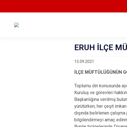
ERUH İLÇE M
15.09.2021
İLÇE MÜFTÜLÜĞÜNÜN G
Toplumu din konusunda aydı
Kuruluş ve görevleri hakkın
Başkanlığına verilmiş bulun
yürütürken; her çeşit imka
dışında belirlenen çalışma
bilgilendirmeyi amaç edinmiş
Bunlar bölgelerinde Diyanet 