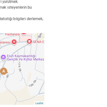
ri yürütmek.
mak isteyenlerin bu
istiği bilgileri derlemek;
A
Leaflet