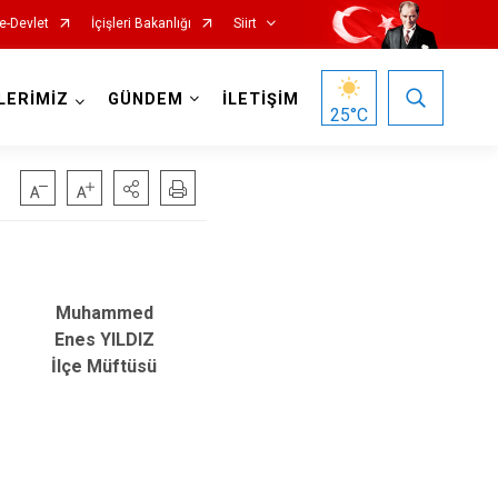
e-Devlet
İçişleri Bakanlığı
Siirt
LERİMİZ
GÜNDEM
İLETİŞİM
25
°C
Muhammed
Enes YILDIZ
İlçe Müftüsü