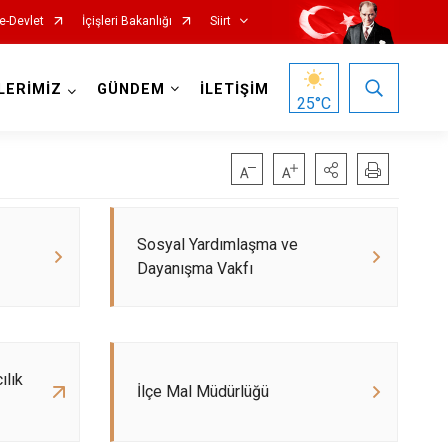
e-Devlet
İçişleri Bakanlığı
Siirt
LERİMİZ
GÜNDEM
İLETİŞİM
25
°C
Sosyal Yardımlaşma ve
Dayanışma Vakfı
ılık
İlçe Mal Müdürlüğü