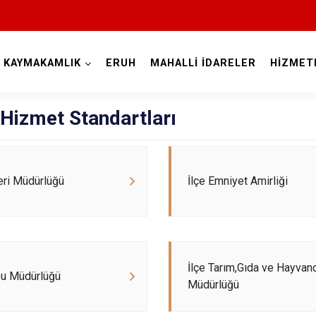
KAYMAKAMLIK
ERUH
MAHALLİ İDARELER
HİZMET
Siirt
Hizmet Standartları
leri Müdürlüğü
İlçe Emniyet Amirliği
Tillo
Baykan
İlçe Tarım,Gıda ve Hayvanc
pu Müdürlüğü
Eruh
Müdürlüğü
Kurtalan