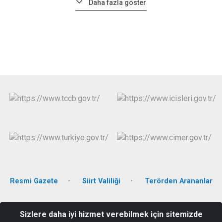
Daha fazla göster
Resmi Gazete
Siirt Valiliği
Terörden Arananlar
Fatih Mahallesi Şehit J.Onbaşı Süleyman Aydın Caddesi Hükümet
Sizlere daha iyi hizmet verebilmek için sitemizde
Konağı ERUH/SİİRT